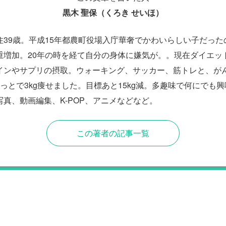
黒木 聖保（くろき せいほ）
住39歳。平成15年都農町役場入庁華奢でかわいらしい子だった
重増加。20年の時を経て自分の身体に嫌気が。。現在ダイエッ
インやサプリの摂取。ウォーキング、サッカー、筋トレと、が
っとで3kg痩せました。目標あと15kg減。多趣味で何にでも
真、動画編集、K-POP、アニメなどなど。
この著者の記事一覧