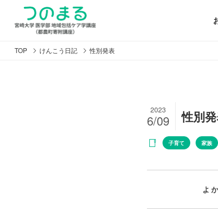
TOP
けんこう日記
性別発表
2023
性別発
6/09
子育て
家族
よ