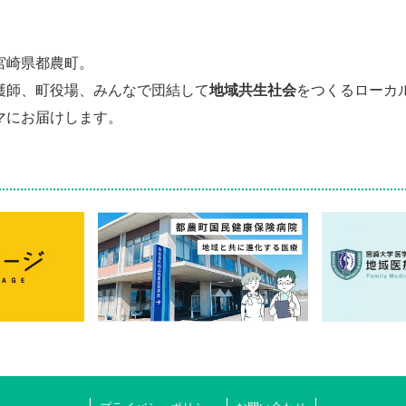
宮崎県都農町。
護師、町役場、みんなで団結して
地域共生社会
をつくるローカ
マにお届けします。