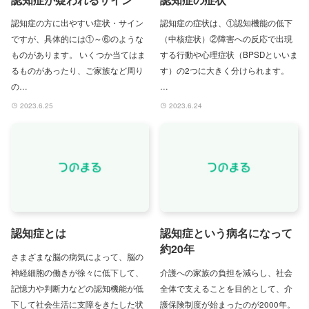
認知症の方に出やすい症状・サイン
認知症の症状は、①認知機能の低下
ですが、具体的には①～⑥のような
（中核症状）②障害への反応で出現
ものがあります。 いくつか当てはま
する行動や心理症状（BPSDといいま
るものがあったり、ご家族など周り
す）の2つに大きく分けられます。
の…
…
2023.6.25
2023.6.24
認知症とは
認知症という病名になって
約20年
さまざまな脳の病気によって、脳の
神経細胞の働きが徐々に低下して、
介護への家族の負担を減らし、社会
記憶力や判断力などの認知機能が低
全体で支えることを目的として、介
下して社会生活に支障をきたした状
護保険制度が始まったのが2000年。