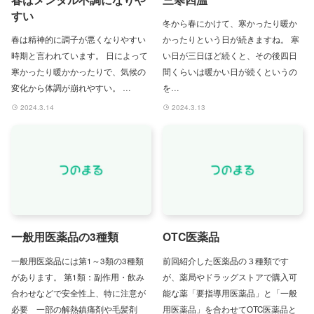
すい
冬から春にかけて、寒かったり暖か
春は精神的に調子が悪くなりやすい
かったりという日が続きますね。 寒
時期と言われています。 日によって
い日が三日ほど続くと、その後四日
寒かったり暖かかったりで、気候の
間くらいは暖かい日が続くというの
変化から体調が崩れやすい。 …
を…
2024.3.14
2024.3.13
一般用医薬品の3種類
OTC医薬品
一般用医薬品には第1～3類の3種類
前回紹介した医薬品の３種類です
があります。 第1類：副作用・飲み
が、薬局やドラッグストアで購入可
合わせなどで安全性上、特に注意が
能な薬「要指導用医薬品」と「一般
必要 一部の解熱鎮痛剤や毛髪剤
用医薬品」を合わせてOTC医薬品と