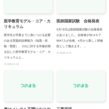
医学教育モデル・コア・カ
医師国家試験 合格発表
リキュラム
3月15日は医師国家試験の合格発表
医学⽣が卒業までに身につける必要
がありました。 合格者が92.4％で
のある実践的診療能⼒（知識・技
9547人が合格、4月から新しく研修
能・態度）、それに対する学修⽬標
医として働きます。 …
を記した医学教育モデル・コア・カ
2024.3.15
リキュラムと…
2024.3.16
春はメンタル不調になりや
三寒四温