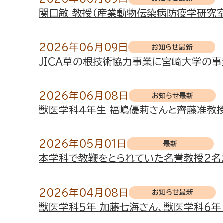
関口敏 教授（産業動物伝染病防疫学研究室
2026年06月09日
お知らせ
最新
JICA草の根技術協力事業に宮崎大学の
2026年06月08日
お知らせ
最新
獣医学科4年生 福嶋優莉さんと齊藤准教
2026年05月01日
最新
本学科で教鞭をとられていた名誉教授2名
2026年04月08日
お知らせ
最新
獣医学科5年 加藤七海さん、獣医学科6年