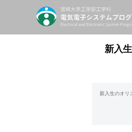
コ
崎
ン
大
テ
学
ン
工
宮
最
ツ
学
先
崎
新入
へ
部
端
大
ス
工
の
学
学
キ
電
工
科
ッ
気
学
プ
電
電
部
新入生のオリ
子
気
工
テ
電
学
ク
子
ノ
科
シ
ロ
ス