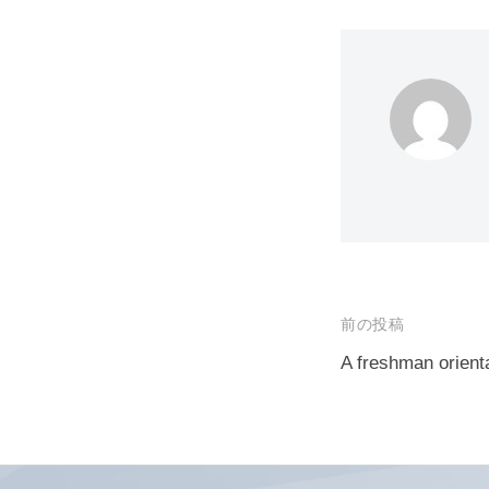
ジ
テ
電
ー
ム
気
で
プ
電
世
ロ
子
界
グ
シ
を
ラ
び
ム
ス
り
テ
び
ム
り
プ
投
前の投稿
さ
ロ
稿
A freshman orient
せ
グ
ナ
よ
ラ
う
ビ
ム
ゲ