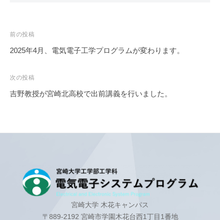
プ
で
電
ロ
世
子
グ
界
投
前の投稿
ラ
シ
を
稿
ム
2025年4月、電気電子工学プログラムが変わります。
ス
び
ナ
テ
り
ビ
次の投稿
び
ム
ゲ
り
吉野教授が宮崎北高校で出前講義を行いました。
プ
ー
さ
ロ
せ
シ
グ
よ
ョ
ラ
う
ン
ム
宮崎大学 木花キャンパス
〒889-2192 宮崎市学園木花台西1丁目1番地