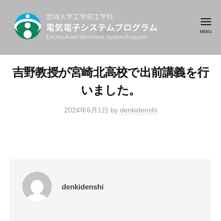
コ
崎
ン
大
メ
テ
ニ
お知らせ
学
ュ
工
ン
ー
宮
最
学
ツ
崎
先
部
吉野教授が宮崎北高校で出前講義を行
へ
端
大
工
ス
いました。
の
学
学
キ
電
科
工
2024年6月1日
by
denkidenshi
ッ
気
学
プ
電
電
部
気
子
工
電
テ
学
子
ク
シ
科
ノ
denkidenshi
ス
ロ
テ
ジ
電
ム
ー
気