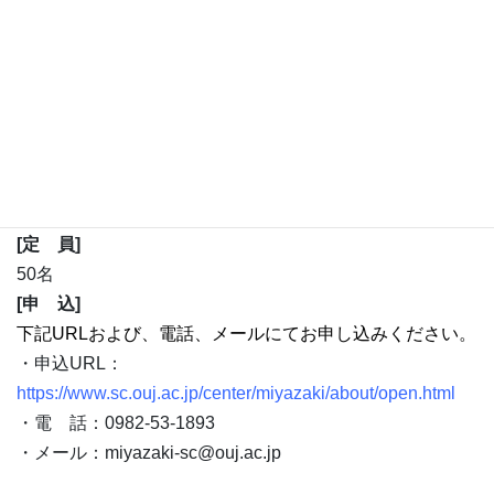
開催概要
[日 時]
令和6年12月14日（土）14：00～16：00
[会 場]
宮崎科学技術館 多目的ホール
[対 象]
どなたでも参加できます。（参加費無料）
[定 員]
50名
[申 込]
下記URLおよび、電話、メールにてお申し込みください。
・申込URL：
https://www.sc.ouj.ac.jp/center/miyazaki/about/open.html
・電 話：0982-53-1893
・メール：miyazaki-sc@ouj.ac.jp