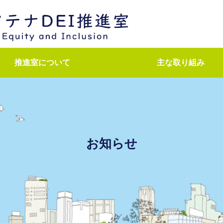
推進室について
主な取り組み
ダイバーシティ推進
研究者キャリア支援
医師キャリア支援
育児・介護支援
学外との連携
次世代育成
お知らせ