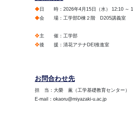
◆
日 時：2026年4月15日（水） 12:10 ～
◆
会 場：工学部D棟２階 D205講義室
❖
主 催：工学部
❖
後 援：清花アテナDEI推進室
お
問合わせ先
担 当：大榮 薫（工学基礎教育センター）
E-mail：okaoru@miyazaki-u.ac.jp