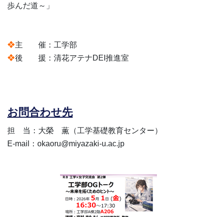
歩んだ道～」
❖
主 催：工学部
❖
後 援：清花アテナDEI推進室
お
問合わせ先
担 当：大榮 薫（工学基礎教育センター）
E-mail：okaoru@miyazaki-u.ac.jp