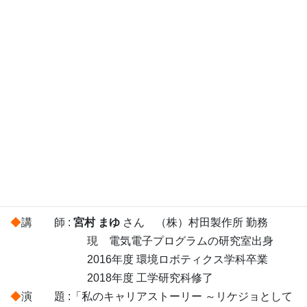
卒業生工学×女子にいろいろ気になること聞けちゃいま
す！
縦のつながりを深めて、先輩・後輩と仲良く交流しましょ
う♪
開催概要
◆
日 時：2026年5月1日（金） 16:30～ 17:30
◆
会 場：工学部A棟2階 A206
◆
講 師 :
宮村 まゆ
さん （株）村田製作所 勤務
現 電気電子プログラムの研究室出身
2016年度 環境ロボティクス学科卒業
2018年度 工学研究科修了
◆
演 題 :「私のキャリアストーリー ～リケジョとして