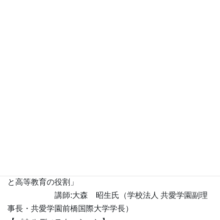
[日 時]
令和7年9月25日（木）13：00～16：40
[会 場]
久留米大学筑水会館（旭町キャンパス）
※オンラインによる配信あり。
[対 象]
大学教職員、学生、一般の方々
参加無料 どなたでも参加できます。
[申 込]
申込フォーム(Click)
[プログラム]
【基調講演】「育成・定着・地方創生：男女共同参画の力
と高等教育の役割」
講師:大森 昭生氏（学校法人 共愛学園副理
事長・共愛学園前橋国際大学学長）