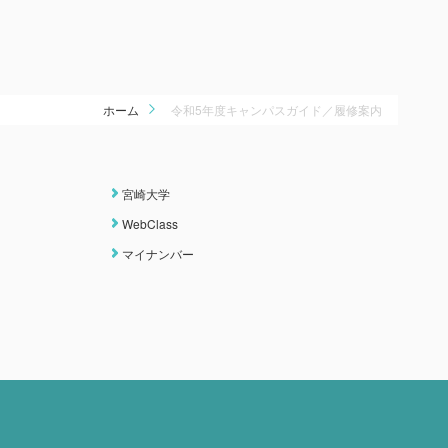
ホーム
令和5年度キャンパスガイド／履修案内
宮崎大学
WebClass
マイナンバー