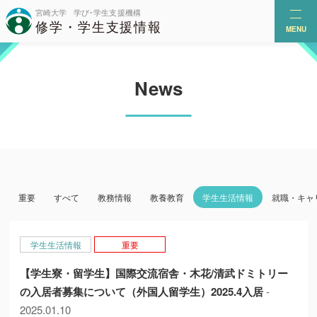
MENU
News
重要
すべて
教務情報
教養教育
学生生活情報
就職・キャ
学生生活情報
重要
【学生寮・留学生】国際交流宿舎・木花/清武ドミトリー
の入居者募集について（外国人留学生）2025.4入居
-
2025.01.10