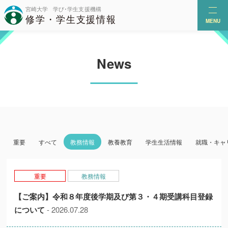
MENU
News
重要
すべて
教務情報
教養教育
学生生活情報
就職・キャ
重要
教務情報
【ご案内】令和８年度後学期及び第３・４期受講科目登録
について
- 2026.07.28