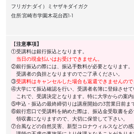
フリガナ:ダイ）ミヤザキダイガク
住所:宮崎市学園木花台西1-1
【
注意事項】
①受講料は銀行振込となります。
当日の現金払いはお受けできません。
②銀行振込の際には、振込手数料が必要となります。
受講者の負担となりますのでご了承ください。
③
受講料はキャンセルした場合も返還できませんので
④大学にて振込確認を行い、受講者名簿に登録させて
これで、受講決定となります。特に大学からの案内
⑤申込・振込の最終締切りは講座開始の3営業日前ま
⑥銀行窓口で受講料を納めた際は、振込金受取書を必
領収書になりますので、大切に保管して下さい。
⑦台風などの自然災害、新型コロナウィルスなどの感
講師の不慮の事故等により休講となることがありま