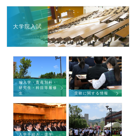
大学院入試
編入学・畜産別科・
研究生・科目等履修
生
受験に関する情報
入学手続き・奨学