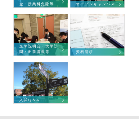
金・授業料免除等
オープンキャンパス
進学説明会・大学訪
問・出前講義等
資料請求
入試Q＆A