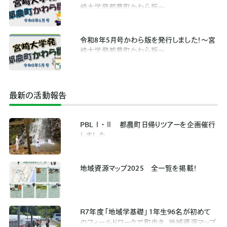
崎大学発都農町かわら版～
令和8年5月号かわら版を発行しました！～宮
崎大学発都農町かわら版～
最新の活動報告
PBLⅠ・Ⅱ 都農町日帰りツアーを企画催行
しました。
地域資源マップ2025 全一覧を掲載！
R7年度「地域学基礎」1年生96名が初めて
のフィールドワークで町歩き。地域資源マップ