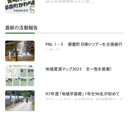
崎大学発都農町かわら版～
最新の活動報告
PBLⅠ・Ⅱ 都農町日帰りツアーを企画催行
しました。
地域資源マップ2025 全一覧を掲載！
R7年度「地域学基礎」1年生96名が初めて
のフィールドワークで町歩き。地域資源マップ
を作成しました。