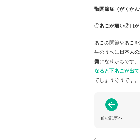
顎関節症（がくかん
①
あごが痛い
②
口が
あごの関節やあごを
生のうちに
日本人の
勢
になりがちです。
なると下あごが出て
てしまうそうです。
前の記事へ