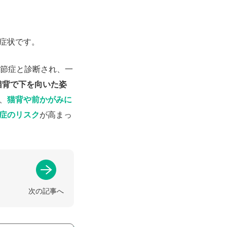
症状です。
関節症と診断され、一
猫背で下を向いた姿
、
猫背や前かがみに
症のリスク
が高まっ
次の記事へ