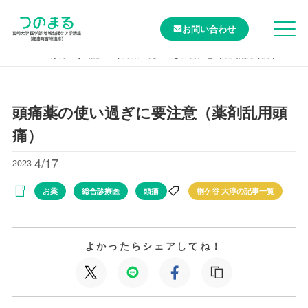
お問い合わせ
TOP
けんこう日記
頭痛薬の使い過ぎに要注意（薬剤乱用頭痛）
頭痛薬の使い過ぎに要注意（薬剤乱用頭
痛）
4/17
2023
お薬
総合診療医
頭痛
桐ケ谷 大淳の記事一覧
よかったらシェアしてね！