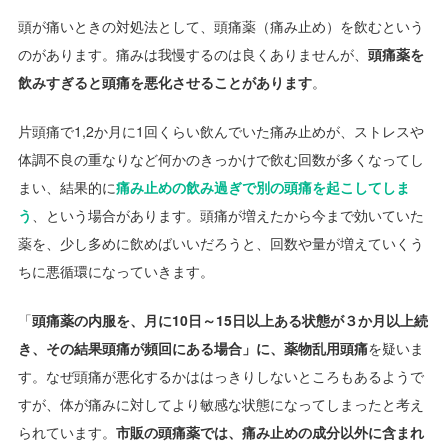
頭が痛いときの対処法として、頭痛薬（痛み止め）を飲むという
のがあります。痛みは我慢するのは良くありませんが、
頭痛薬を
飲みすぎると頭痛を悪化させることがあります
。
片頭痛で1,2か月に1回くらい飲んでいた痛み止めが、ストレスや
体調不良の重なりなど何かのきっかけで飲む回数が多くなってし
まい、結果的に
痛み止めの飲み過ぎで別の頭痛を起こしてしま
う
、という場合があります。頭痛が増えたから今まで効いていた
薬を、少し多めに飲めばいいだろうと、回数や量が増えていくう
ちに悪循環になっていきます。
「
頭痛薬の内服を、月に10日～15日以上ある状態が３か月以上続
き、その結果頭痛が頻回にある場合」に、薬物乱用頭痛
を疑いま
す。なぜ頭痛が悪化するかははっきりしないところもあるようで
すが、体が痛みに対してより敏感な状態になってしまったと考え
られています。
市販の頭痛薬では、痛み止めの成分以外に含まれ