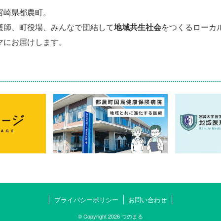
宮崎県都農町。
護師、町役場、みんなで団結して
地域共生社会
をつくるローカ
マにお届けします。
プライバシーポリシー
お問い合わせ
© Copyright 2026 つのまる