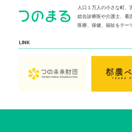
人口１万人の小さな町、
総合診療医や介護士、看
医療、保健、福祉をテー
LINK