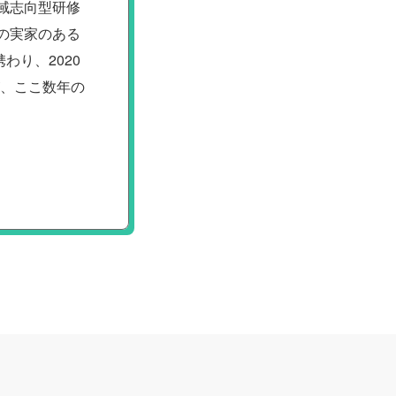
域志向型研修
の実家のある
り、2020
が、ここ数年の