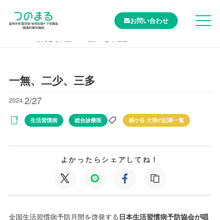
お問い合わせ
TOP
けんこう日記
一無、二少、三多
一無、二少、三多
2/27
2024
生活習慣病
総合診療医
桐ケ谷 大淳の記事一覧
よかったらシェアしてね！
全国生活習慣病予防月間を啓発する
日本生活習慣病予防協会が唱