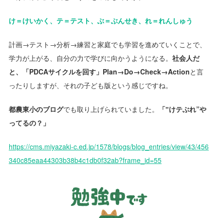
け＝けいかく、テ＝テスト、ぶ＝ぶんせき、れ＝れんしゅう
計画→テスト→分析→練習と家庭でも学習を進めていくことで、
学力が上がる、自分の力で学びに向かうようになる。
社会人だ
と、「PDCAサイクルを回す」Plan→Do→Check→Action
と言
ったりしますが、それの子ども版という感じですね。
都農東小のブログ
でも取り上げられていました。
「‟けテぶれ”や
ってるの？」
https://cms.miyazaki-c.ed.jp/1578/blogs/blog_entries/view/43/456
340c85eaa44303b38b4c1db0f32ab?frame_id=55