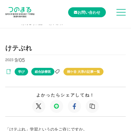
お問い合わせ
TOP
けんこう日記
けテぶれ
けテぶれ
9/05
2023
学び
総合診療医
桐ケ谷 大淳の記事一覧
よかったらシェアしてね！
「けテぶれ」学習というのをご存じですか。