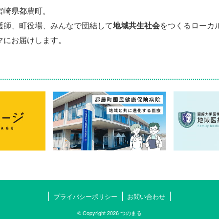
宮崎県都農町。
護師、町役場、みんなで団結して
地域共生社会
をつくるローカ
マにお届けします。
プライバシーポリシー
お問い合わせ
© Copyright 2026 つのまる