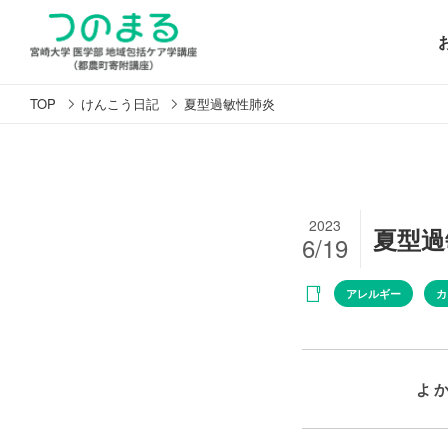
TOP
けんこう日記
夏型過敏性肺炎
2023
夏型過
6/19
アレルギー
カ
よ