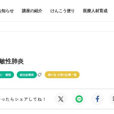
お知らせ
講座の紹介
けんこう便り
医療人材育成
敏性肺炎
ビ・菌類
総合診療医
桐ケ谷 大淳の記事一覧
かったらシェアしてね！