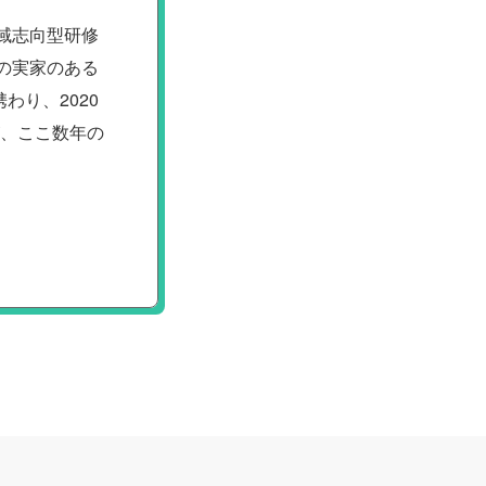
域志向型研修
の実家のある
り、2020
が、ここ数年の