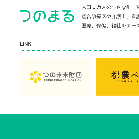
人口１万人の小さな町、
総合診療医や介護士、看
医療、保健、福祉をテー
LINK