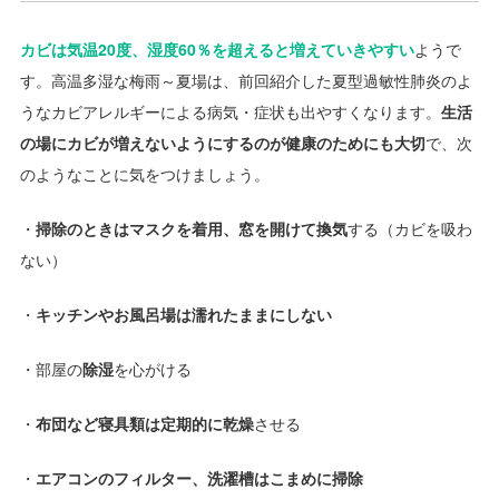
カビは気温20度、湿度60％を超えると増えていきやすい
ようで
す。高温多湿な梅雨～夏場は、前回紹介した夏型過敏性肺炎のよ
うなカビアレルギーによる病気・症状も出やすくなります。
生活
の場にカビが増えないようにするのが健康のためにも大切
で、次
のようなことに気をつけましょう。
・
掃除のときはマスクを着用、窓を開けて換気
する（カビを吸わ
ない）
・
キッチンやお風呂場は濡れたままにしない
・部屋の
除湿
を心がける
・
布団など寝具類は定期的に乾燥
させる
・
エアコンのフィルター、洗濯槽はこまめに掃除