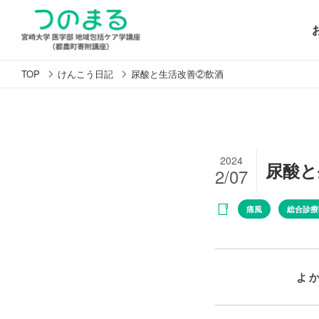
TOP
けんこう日記
尿酸と生活改善②飲酒
2024
尿酸と
2/07
痛風
総合診療
よ