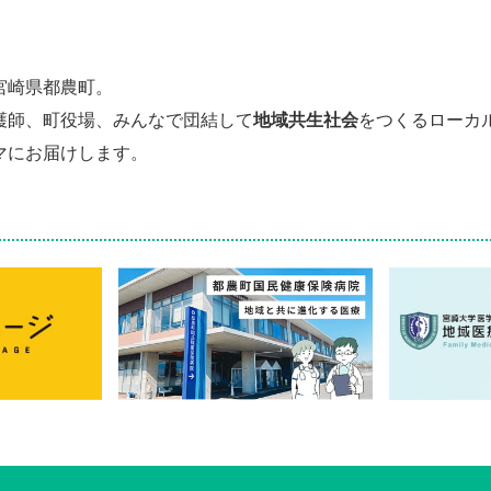
宮崎県都農町。
護師、町役場、みんなで団結して
地域共生社会
をつくるローカ
マにお届けします。