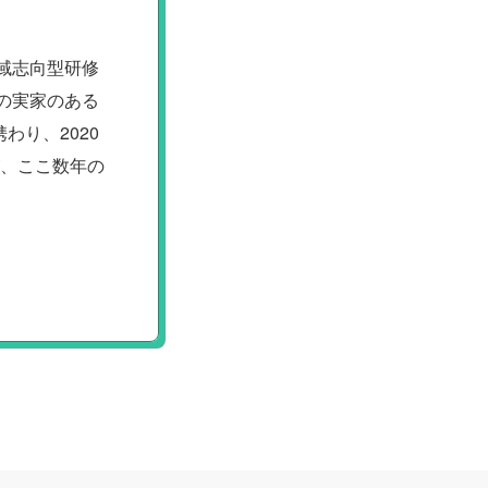
域志向型研修
の実家のある
り、2020
が、ここ数年の