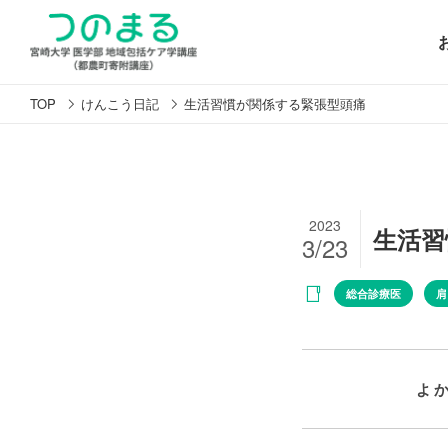
TOP
けんこう日記
生活習慣が関係する緊張型頭痛
2023
生活習
3/23
総合診療医
肩
よ