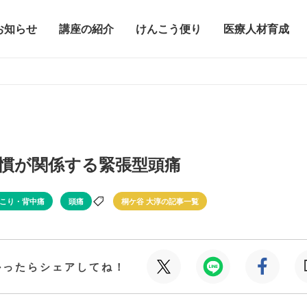
お知らせ
講座の紹介
けんこう便り
医療人材育成
慣が関係する緊張型頭痛
こり・背中痛
頭痛
桐ケ谷 大淳の記事一覧
かったらシェアしてね！