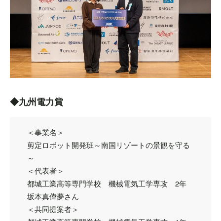
◆九州電力賞
＜事業名＞
剪定ロボット開発班～南国リゾートの景観を守る
～
＜代表者＞
都城工業高等専門学校 機械電気工学専攻 2年
坂本真偉夢さん
＜共同提案者＞