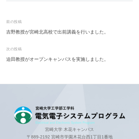
プ
で
電
ロ
世
子
グ
界
投
前の投稿
ラ
シ
を
稿
ム
吉野教授が宮崎北高校で出前講義を行いました。
ス
び
ナ
テ
り
ビ
次の投稿
び
ム
ゲ
り
迫田教授がオープンキャンパスを実施しました。
プ
ー
さ
ロ
せ
シ
グ
よ
ョ
ラ
う
ン
ム
宮崎大学 木花キャンパス
〒889-2192 宮崎市学園木花台西1丁目1番地