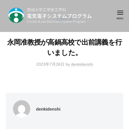
コ
崎
ン
大
メ
テ
ニ
お知らせ
学
ュ
工
ン
ー
宮
最
学
ツ
崎
先
部
永岡准教授が高鍋高校で出前講義を行
へ
端
大
工
ス
いました。
の
学
学
キ
電
科
工
2023年7月26日
by
denkidenshi
ッ
気
学
プ
電
電
部
気
子
工
電
テ
学
子
ク
シ
科
ノ
denkidenshi
ス
ロ
テ
ジ
電
ム
ー
気