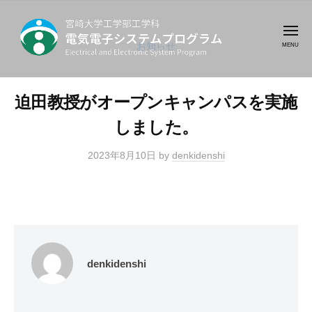
コ
崎
ン
大
メ
テ
ニ
お知らせ
学
ュ
工
ン
ー
宮
最
学
ツ
崎
先
部
迫田教授がオープンキャンパスを実施
へ
端
大
工
ス
しました。
の
学
学
キ
電
科
工
2023年8月10日
by
denkidenshi
ッ
気
学
プ
電
電
部
気
子
工
電
テ
学
子
ク
シ
科
ノ
denkidenshi
ス
ロ
テ
ジ
電
ム
ー
気