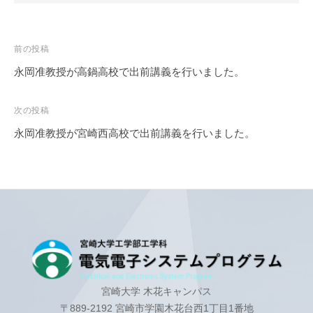
プ
で
電
ロ
世
子
グ
界
投
前の投稿
ラ
シ
を
稿
ム
永岡准教授が高鍋高校で出前講義を行いました。
ス
び
ナ
テ
り
ビ
次の投稿
び
ム
ゲ
り
永岡准教授が宮崎西高校で出前講義を行いました。
プ
ー
さ
ロ
せ
シ
グ
よ
ョ
ラ
う
ン
ム
宮崎大学 木花キャンパス
〒889-2192 宮崎市学園木花台西1丁目1番地