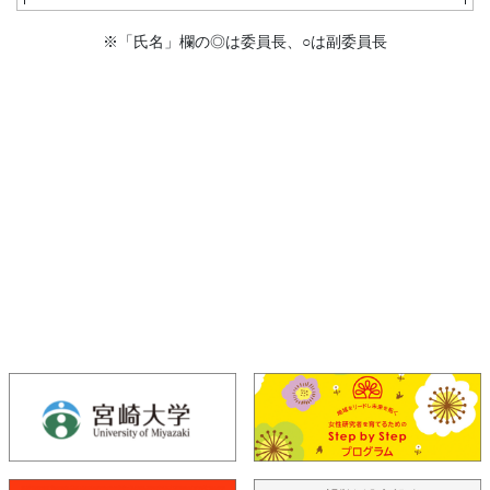
※「氏名」欄の◎は委員長、○は副委員長