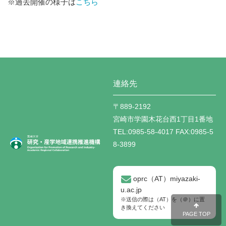
※過去開催の様子は
こちら
連絡先
〒889-2192
宮崎市学園木花台西1丁目1番地
TEL:
0985-58-4017
FAX:
0985-5
8-3899
oprc（AT）miyazaki-
u.ac.jp
※送信の際は（AT）を（＠）に置
き換えてください
PAGE TOP