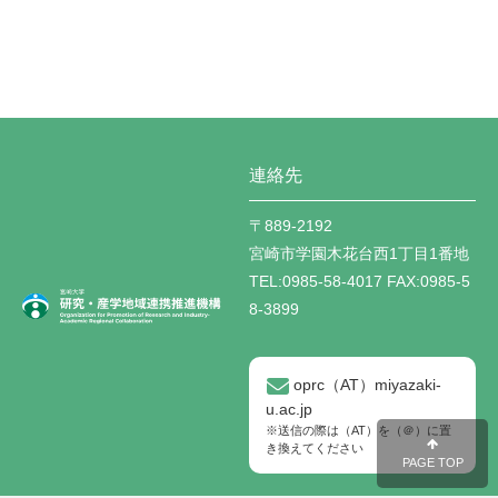
連絡先
〒889-2192
宮崎市学園木花台西1丁目1番地
TEL:
0985-58-4017
FAX:
0985-5
8-3899
oprc（AT）miyazaki-
u.ac.jp
※送信の際は（AT）を（＠）に置
き換えてください
PAGE TOP