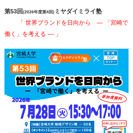
第53
回
ミヤダイミライ塾
(2026年度第4回)
「 世界ブランドを日向から ― 「宮崎で
働く」を考える ―
」