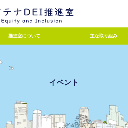
推進室について
主な取り組み
ダイバーシティ推進
研究者キャリア支援
医師キャリア支援
育児・介護支援
学外との連携
次世代育成
イベント