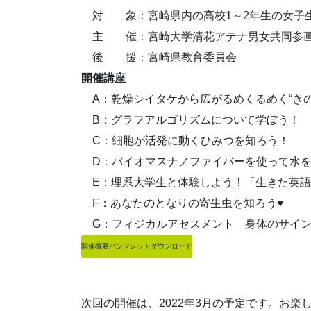
対 象：宮崎県内の高校1～2年生の女子
主 催：宮崎大学清花アテナ男女共同参
後 援：宮崎県教育委員会
開催講座
A：乾燥シイタケから広がるめくるめく“きの
B：グラフアルゴリズムについて学ぼう！
C：細胞が活発に動くひみつを知ろう！
D：バイオマスナノファイバーを使って水を
E：理系大学生と体験しよう！「生きた英語
F：あなたのとなりの寄生虫を知ろう♥
G：フィジカルアセスメント 身体のサイン
開催概要パンフレットダウンロード
次回の開催は、2022年3月の予定です。お楽