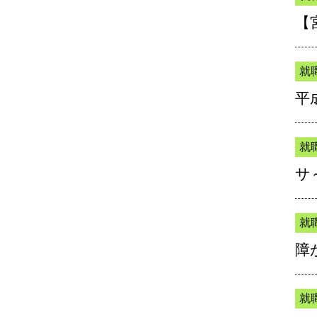
【
就
平
就
サ
就
障
就