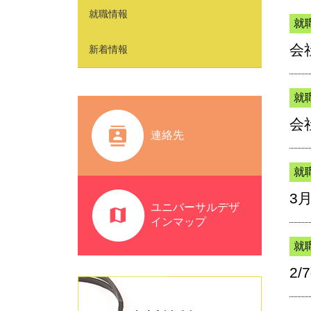
就職情報
就
会
新着情報
就
会
連絡先
就
3
ユニバーサルデザ
インマップ
就
2