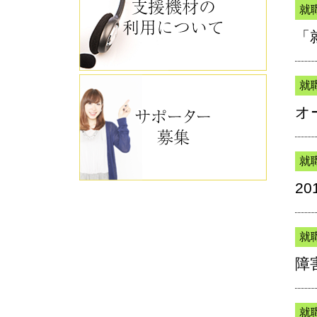
就
「
就
オ
就
2
就
障
就