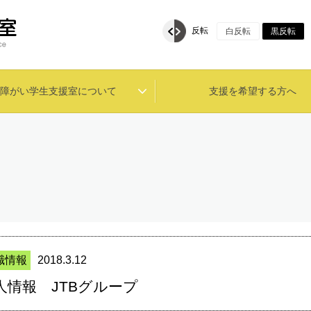
反転
白反転
黒反転
障がい学生支援室について
支援を希望する方へ
職情報
2018.3.12
人情報 JTBグループ