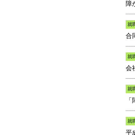
障
就
合
就
会
就
「
就
平