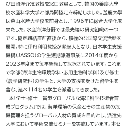
び田岡洋介准教授を窓口教員として、韓国の釜慶大學
校水産科学大学と部局間協定を締結しました。釜慶大學
は釜山水産大学校を前身とし、1996年に総合大学化を
果たした、水産海洋分野では最先端の研究組織の一つ
です。協定締結直前直後から、積極的な国際交流活動を
展開。特に伊丹利明教授が発起人となり、日本学生支援
機構（JASSO）の学生短期派遣事業に2014年度から
2023年度まで毎年継続して採択されています。これま
で学部（海洋生物環境学科・応用生物科学科）及び修士
（農学研究科）の学生と、大学の支援を受けた留学生を
含む、延べ114名の学生を派遣してきました。
本「学士-修士一貫型グローバルな海洋科学技術者育
成プログラム」では、海洋環境の保全とその生産物の危
機管理を担うグローバル人材の育成を目的とし、派遣先
大学において学術交流セミナーを実施しています。本セ