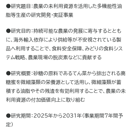
●研究題目：
農業の未利用資源を活用した多機能性油
脂等生産の研究開発・実証事業
●研究目的：
持続可能な農業の発展に寄与するととも
に、海外輸入依存により供給等が不安視されている製
品へ利用することで、食料安全保障、みどりの食料シス
テム戦略、農業現場の脱炭素などに貢献する
●研究概要：
砂糖の原料であるてん菜から排出される廃
糖蜜を微細藻類の栄養源として活用し、微細藻類が蓄
積する油脂やその残渣を有効利用することで、農業の未
利用資源の付加価値向上に取り組む
●研究期間：
2025
年から
2031
年（事業期間
7
年間予
定）