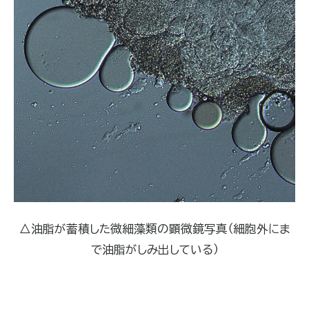
△油脂が蓄積した微細藻類の顕微鏡写真（細胞外にま
で油脂がしみ出している）