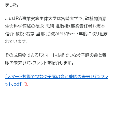
ました。
この
JRA
事業実施主体大学は宮崎大学で、動植物資源
生命科学領域の徳永 忠昭 准教授（事業責任者）・坂本
信介 教授・右京 里那 助教が令和
5
～
7
年度に取り組ま
れています。
その成果物である「スマート技術でつなぐ子豚の命と養
豚の未来」パンフレットを紹介します。
「スマート技術でつなぐ子豚の命と養豚の未来」パンフレ
ット.pdf