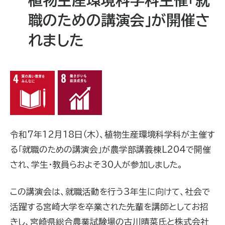
職のための講演会」が開催さ
れました
令和
7
年
12
月
18
日（木）、植物生産環境科学科が主催す
る「就職のための講演会」が農学部講義棟
L204
で開催
され、学生・教員らおよそ
30
人が参加しました。
この講演会は、就職活動を行う
3
年生に向けて、社会で
活躍する宮崎大学を卒業された先輩を講師としてお招
きし、宮崎県総合農業試験場の古川晴菜氏と株式会社