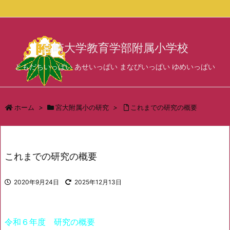
サイド
宮崎大学教育学部附属小学校
前へ
ともだちいっぱい あせいっぱい まなびいっぱい ゆめいっぱい
次へ
検索
ホーム
>
宮大附属小の研究
>
これまでの研究の概要
これまでの研究の概要
2020年9月24日
2025年12月13日
令和６年度 研究の概要