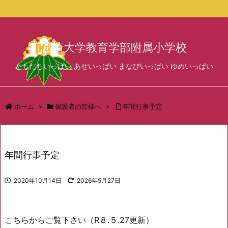
サイド
宮崎大学教育学部附属小学校
前へ
ともだちいっぱい あせいっぱい まなびいっぱい ゆめいっぱい
次へ
検索
ホーム
>
保護者の皆様へ
>
年間行事予定
年間行事予定
2020年10月14日
2026年5月27日
こちらからご覧下さい（R８.５.27更新）