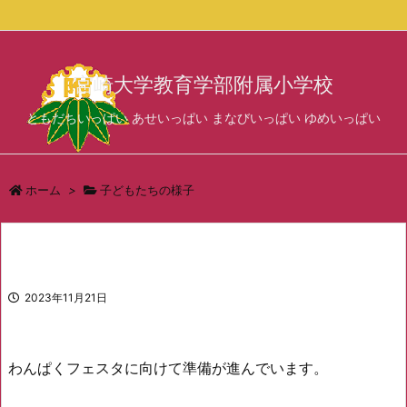
サイド
宮崎大学教育学部附属小学校
前へ
ともだちいっぱい あせいっぱい まなびいっぱい ゆめいっぱい
次へ
検索
ホーム
>
子どもたちの様子
2023年11月21日
わんぱくフェスタに向けて準備が進んでいます。