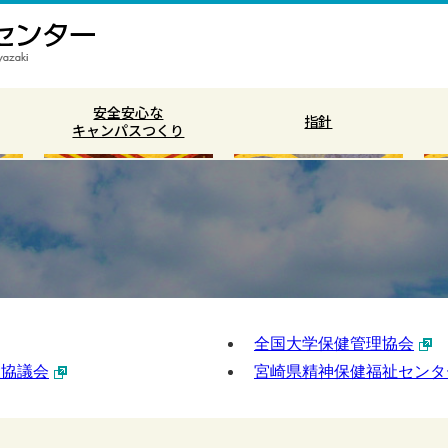
安全安心な
指針
キャンパスつくり
全国大学保健管理協会
設協議会
宮崎県精神保健福祉センタ