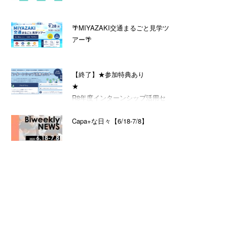
🌴MIYAZAKI交通まるごと見学ツ
アー🌴
【終了】★参加特典あり
★
R8年度インターンシップ活用セ
ミナー
Capa+な日々【6/18-7/8】