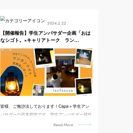
2024.2.22
【開催報告】学生アンバサダー企画「おは
なシゴト。×キャリアトーク ラン…
皆様、ご無沙汰しております！Capa＋学生アン
バサダーの岩本樹奈です。学生アンバサダー就任
から、気付けば早...
Read More