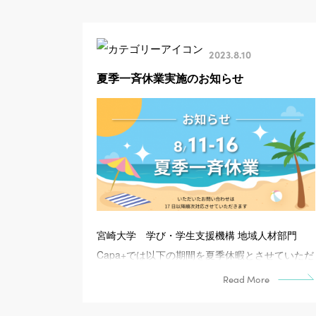
2023.8.10
夏季一斉休業実施のお知らせ
宮崎大学 学び・学生支援機構 地域人材部門
Capa+では以下の期間を夏季休暇とさせていただ
きます。 8月11日（金）～8月16日（水） 休暇中
Read More
に...