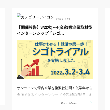
2022.3.17
【開催報告】3/2(水)～4(金)複数企業取材型
インターンシップ「シゴ…
オンラインで県内企業を複数社訪問！低学年から
参加できるインターンシップ 令和4年3月2日～4
日にかけて、オンラインで複数の県内企業を訪問
Read More
する「シゴトライ...