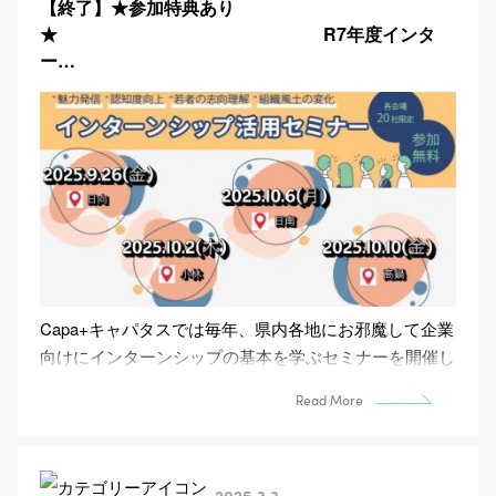
【終了】★参加特典あり
★ R7年度インタ
ー…
Capa+キャパタスでは毎年、県内各地にお邪魔して企業
向けにインターンシップの基本を学ぶセミナーを開催し
ています。現地で活動するコーディネーターが地域の特
Read More
色を...
2025.3.3