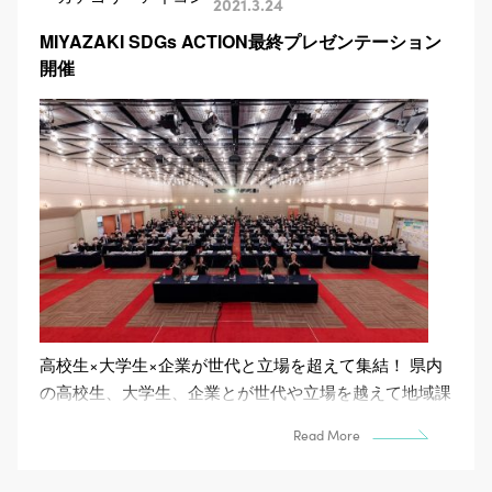
2021.3.24
MIYAZAKI SDGs ACTION最終プレゼンテーション
開催
高校生×大学生×企業が世代と立場を超えて集結！ 県内
の高校生、大学生、企業とが世代や立場を越えて地域課
題を探究し、地域や企業の魅力や強み、新たな可能性
Read More
を...