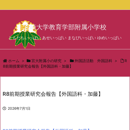
サイド
宮崎大学教育学部附属小学校
前へ
ともだちいっぱい あせいっぱい まなびいっぱい ゆめいっぱい
次へ
検索
ホーム
>
宮大附属小の研究
>
外国語活動 外国語科
>
R
8前期授業研究会報告【外国語科・加藤】
R8前期授業研究会報告【外国語科・加藤】
2026年7月1日