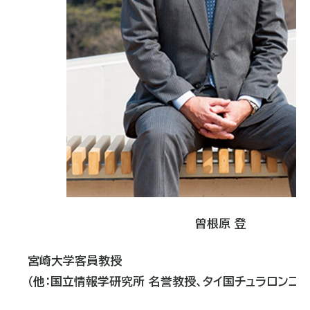
曽根原 登
宮崎大学
客員教授
（他：
国立情報学研究所
名誉
教授、タイ国チュラロンコン