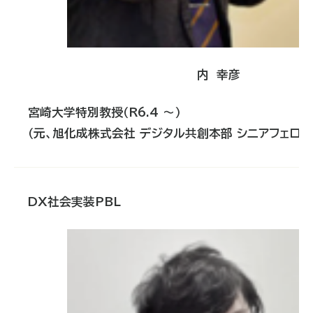
内 幸彦
宮崎大学
特別教授（
R6.4
～）
（元、旭化成株式会社 デジタル共創本部 シニアフェロー
DX
社会実装
PBL