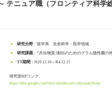
.12.16～ テニュア職（フロンティア
研究分野
：医学系 生命科学・医学領域
研究課題
：｢共生物質｣創出のためのグラム陰性菌の
TT期間
：H29.12.16～R4.12.15
研究室HPリンク
https://sites.google.com/view/shiolab-univ-miyazaki/home