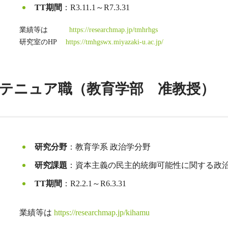
TT期間
：R3.11.1～R7.3.31
業績等は
https://researchmap.jp/tmhrhgs
研究室のHP
https://tmhgswx.miyazaki-u.ac.jp/
4.１～テニュア職（教育学部 准教授）
研究分野
：教育学系 政治学分野
研究課題
：資本主義の民主的統御可能性に関する政
TT期間
：R2.2.1～R6.3.31
業績等は
https://researchmap.jp/kihamu