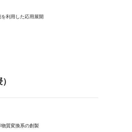
能を利用した応用展開
授）
率物質変換系の創製