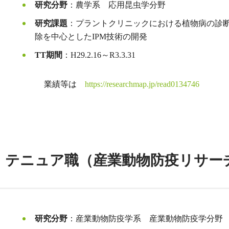
研究分野
：農学系 応用昆虫学分野
研究課題
：プラントクリニックにおける植物病の診
除を中心としたIPM技術の開発
TT期間
：H29.2.16～R3.3.31
業績等は
https://researchmap.jp/read0134746
.11.1～ テニュア職（産業動物防疫リ
研究分野
：産業動物防疫学系 産業動物防疫学分野