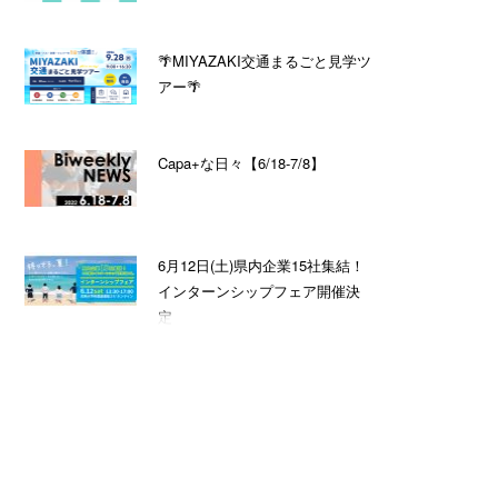
🌴MIYAZAKI交通まるごと見学ツ
アー🌴
Capa+な日々【6/18-7/8】
6月12日(土)県内企業15社集結！
インターンシップフェア開催決
定