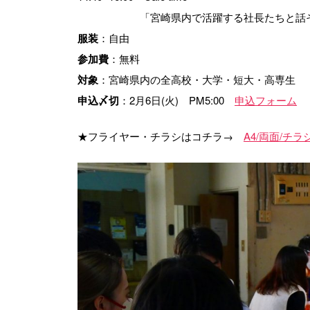
「宮崎県内で活躍する社長たちと話そ
服装
：自由
参加費
：無料
対象
：宮崎県内の全高校・大学・短大・高専生
申込〆切
：2月6日(火) PM5:00
申込フォーム
★フライヤー・チラシはコチラ→
A4/両面/チラ