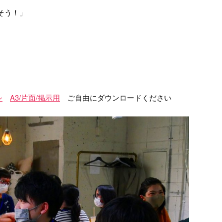
う！」
シ
A3/片面/掲示用
ご自由にダウンロードください