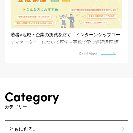
若者×地域・企業の挑戦を紡ぐ「インターンシップコー
ディネーター」について座学＋実践で学ぶ連続講座 講
師NPO 法人ETIC.ローカルイノベーション事業...
Read More
Category
カテゴリー
ともに創る。