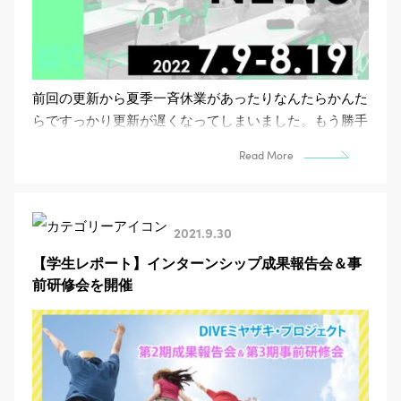
前回の更新から夏季一斉休業があったりなんたらかんた
らですっかり更新が遅くなってしまいました。もう勝手
にMonthly NEWSにしようかな～～～～～と思ったけ...
Read More
2021.9.30
【学生レポート】インターンシップ成果報告会＆事
前研修会を開催