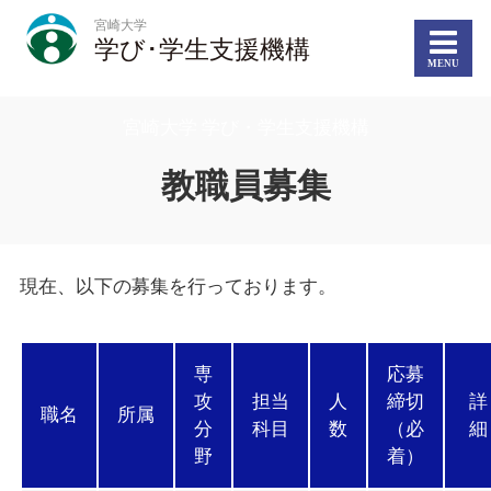
宮崎大学
学び･学生支援機構
宮崎大学 学び・学生支援機構
教職員募集
現在、以下の募集を行っております。
専
応募
攻
担当
人
締切
詳
職名
所属
分
科目
数
（必
細
野
着）