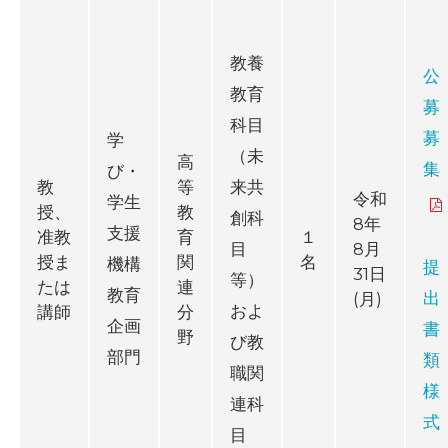
教養
公
教育
募
科目
募
学
（未
高
集
び・
教
等
来共
令和
学生
授、
教
創科
8年
支援
准教
育
１
8月
目
授ま
関
名
機構
提
31日
等）
たは
連
教育
出
(月)
およ
講師
分
企画
書
野
び教
部門
類
職関
様
連科
式
目